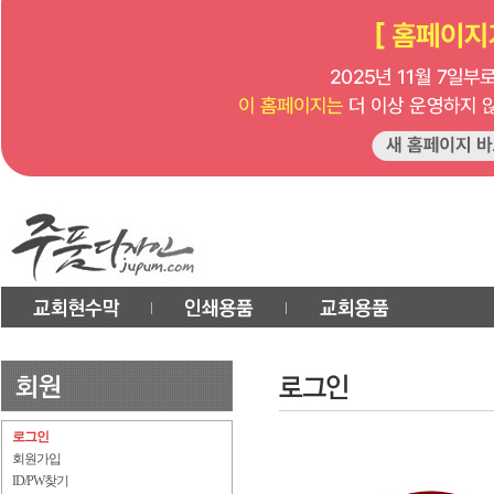
로그인
회원가입
ID/PW찾기