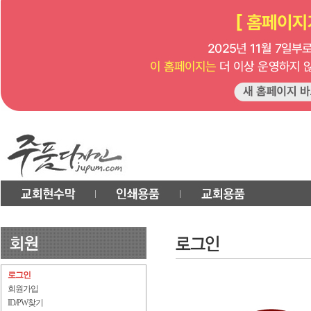
로그인
회원가입
ID/PW찾기