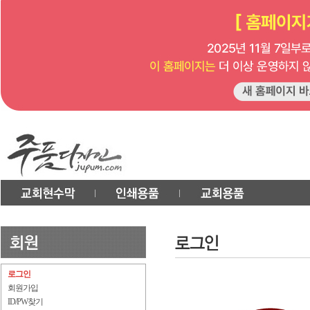
로그인
회원가입
ID/PW찾기