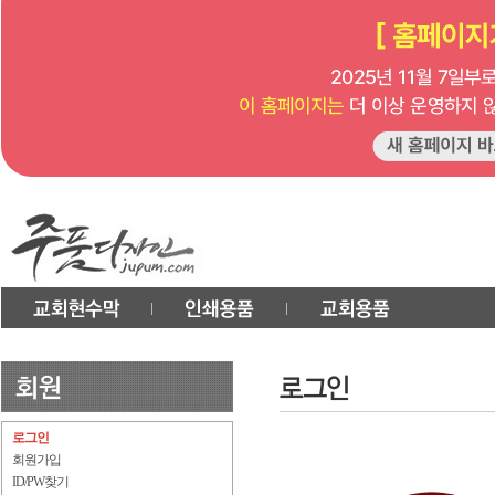
로그인
회원가입
ID/PW찾기