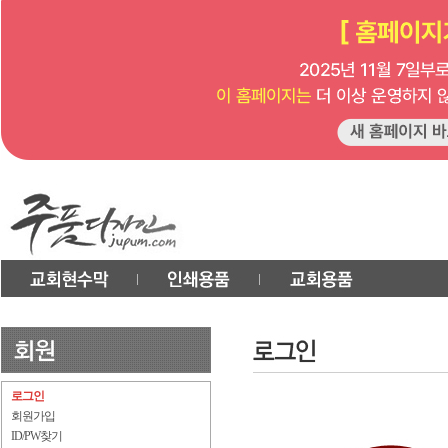
로그인
회원가입
ID/PW찾기