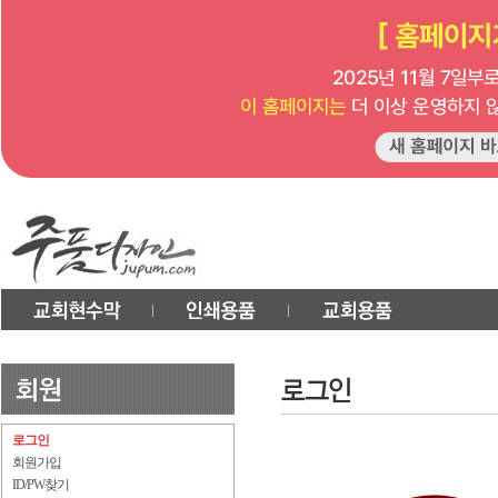
로그인
회원가입
ID/PW찾기