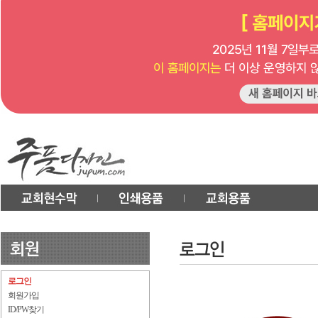
로그인
회원가입
ID/PW찾기