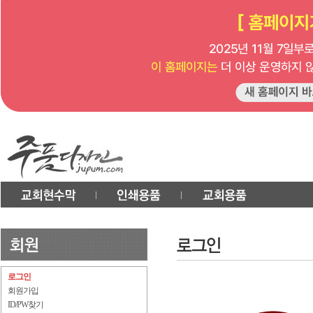
로그인
회원가입
ID/PW찾기